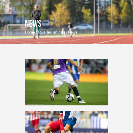
News
Home
Tous les articles
News
Accueil
Nos installations
Disciplines Sportives
Stages
Réservations
Contact