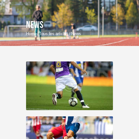
News
Home
Tous les articles
News
Accueil
Nos installations
Disciplines Sportives
Stages
Réservations
Contact