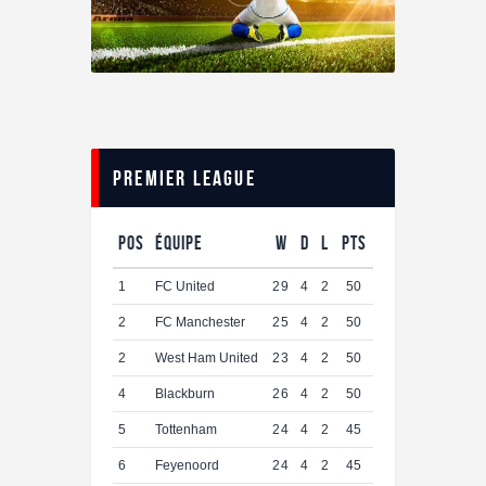
Premier League
Pos
Équipe
W
D
L
Pts
1
FC United
29
4
2
50
2
FC Manchester
25
4
2
50
2
West Ham United
23
4
2
50
4
Blackburn
26
4
2
50
5
Tottenham
24
4
2
45
6
Feyenoord
24
4
2
45