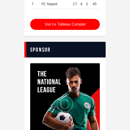
7
FC Napoli
27
4
2
45
Voir Le Tableau Complet
sponsor